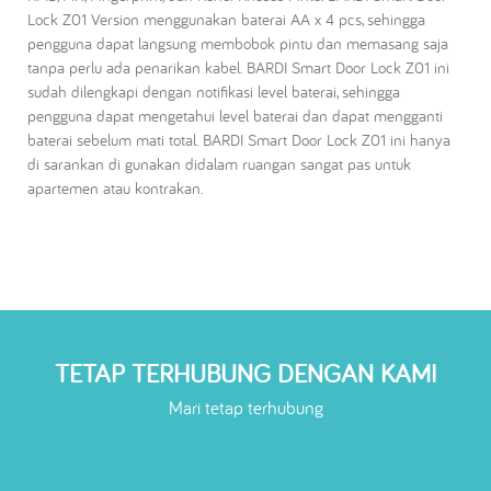
Lock Z01 Version menggunakan baterai AA x 4 pcs, sehingga
pengguna dapat langsung membobok pintu dan memasang saja
tanpa perlu ada penarikan kabel. BARDI Smart Door Lock Z01 ini
sudah dilengkapi dengan notifikasi level baterai, sehingga
pengguna dapat mengetahui level baterai dan dapat mengganti
baterai sebelum mati total. BARDI Smart Door Lock Z01 ini hanya
di sarankan di gunakan didalam ruangan sangat pas untuk
apartemen atau kontrakan.
TETAP TERHUBUNG DENGAN KAMI
Mari tetap terhubung