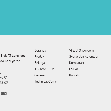
Beranda
Virtual Showroom
 Blok F3, Lengkong
Produk
Syarat dan Ketentuan
an, Kabupaten
Belanja
Komparasi
IP Cam CCTV
Forum
1
Garansi
Kontak
76 01
Technical Corner
175 97
 682
1