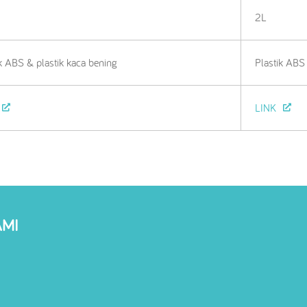
2L
k ABS & plastik kaca bening
Plastik ABS
LINK
AMI