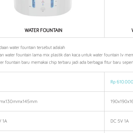
WATER FOUNTAIN
daan water fountain tersebut adalah
an water fountain lama mix plastik dan kaca untuk water fountain lv memi
er fountain baru memakai chip terbaru jadi ada berbagai fitur baru sepert
Rp 610.00
mmx130mmx145mm
190x190x
V 1A
DC 5V 1A