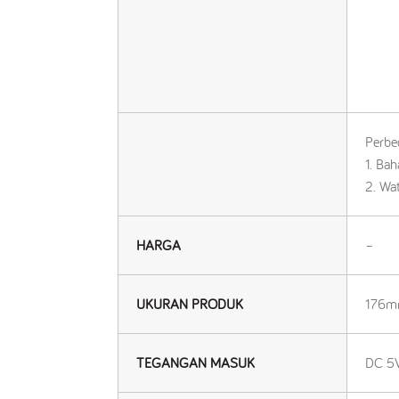
Perbe
1. Bah
2. Wat
HARGA
–
UKURAN PRODUK
176
TEGANGAN MASUK
DC 5