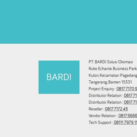
PT. BARDI Solusi Otomasi
Ruko Echante Business Park,
Kulon, Kecamatan Pagedang
Tangerang, Banten 15331
Project Enquiry :
0817 7170 9
Distributor Relation :
0817 71
Distributor Relation :
0817 7
Reseller :
0817 7172 45
Vendor Relation :
0817 6666
Tech Support :
08111 7979 1