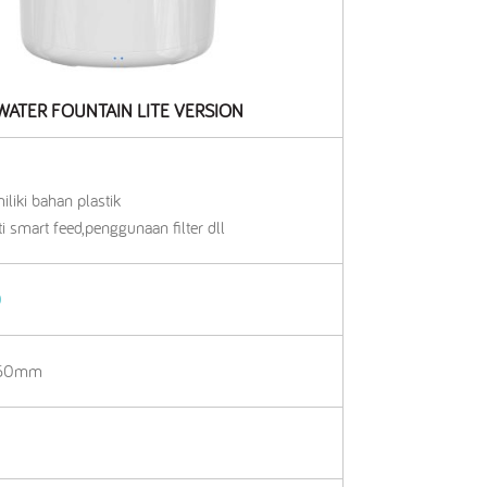
WATER FOUNTAIN LITE VERSION
liki bahan plastik
i smart feed,penggunaan filter dll
0
160mm