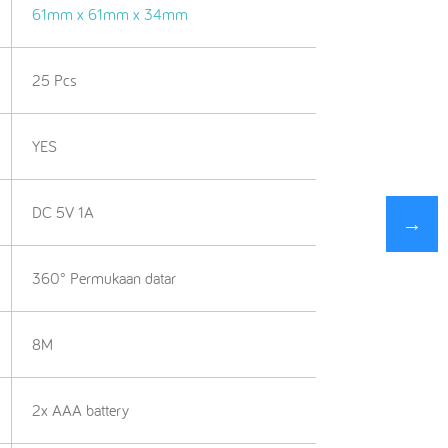
61mm x 61mm x 34mm
25 Pcs
YES
DC 5V 1A
→
360° Permukaan datar
8M
2x AAA battery