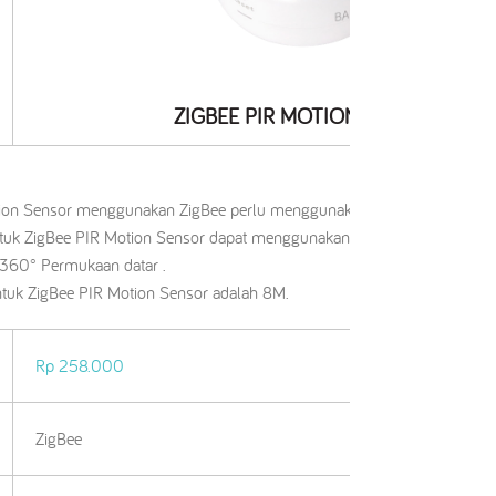
ZIGBEE PIR MOTION SENSOR
otion Sensor menggunakan ZigBee perlu menggunakan device ZigBee Ga
ntuk ZigBee PIR Motion Sensor dapat menggunakan power usb dan Batte
 360° Permukaan datar .
untuk ZigBee PIR Motion Sensor adalah 8M.
Rp 258.000
ZigBee