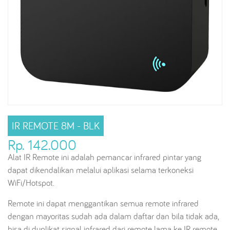
IR REMOTE 8M - BLK
Rp. 142.000
Alat IR Remote ini adalah pemancar infrared pintar yang
dapat dikendalikan melalui aplikasi selama terkoneksi
WiFi/Hotspot.
Remote ini dapat menggantikan semua remote infrared
dengan mayoritas sudah ada dalam daftar dan bila tidak ada,
bisa di duplikat signal infrared dari remote lama ke IR remote