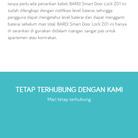
tanpa perlu ada penarikan kabel. BARDI Smart Door Lock Z01 ini
sudah dilengkapi dengan notifikasi level baterai, sehingga
pengguna dapat mengetahui level baterai dan dapat mengganti
baterai sebelum mati total. BARDI Smart Door Lock Z01 ini hanya
di sarankan di gunakan didalam ruangan sangat pas untuk
apartemen atau kontrakan.
TETAP TERHUBUNG DENGAN KAMI
Mari tetap terhubung