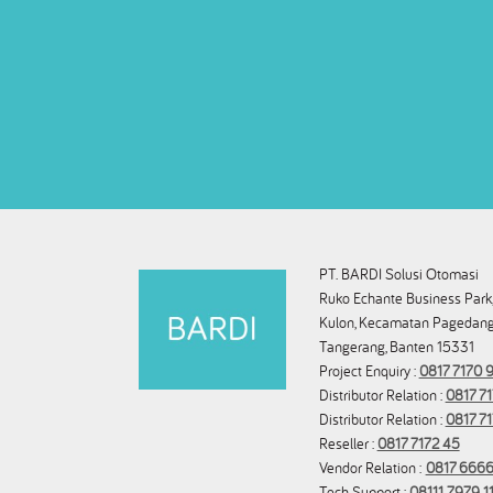
PT. BARDI Solusi Otomasi
Ruko Echante Business Park,
Kulon, Kecamatan Pagedang
Tangerang, Banten 15331
Project Enquiry :
0817 7170 9
Distributor Relation :
0817 71
Distributor Relation :
0817 7
Reseller :
0817 7172 45
Vendor Relation :
0817 6666
Tech Support :
08111 7979 1