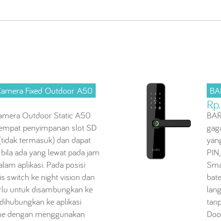
Camera Fixed Outdoor A50
BA
Rp.
amera Outdoor Static A50
BAR
tempat penyimpanan slot SD
gag
idak termasuk) dan dapat
yang
 bila ada yang lewat pada jam
PIN,
alam aplikasi. Pada posisi
Sma
s switch ke night vision dan
bat
erlu untuk disambungkan ke
lan
 dihubungkan ke aplikasi
tan
e dengan menggunakan
Doo