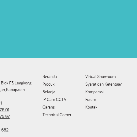
Beranda
Virtual Showroom
 Blok F3, Lengkong
Produk
Syarat dan Ketentuan
an, Kabupaten
Belanja
Komparasi
IP Cam CCTV
Forum
1
Garansi
Kontak
76 01
Technical Corner
175 97
 682
1