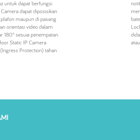
z untuk dapat berfungsi
noti
P Camera dapat diposisikan
men
 plafon maupun di pasang
bat
n orientasi video dalam
Lock
utar 180° sesuai penempatan.
did
oor Static IP Camera
atau
 (Ingress Protection) tahan
AMI