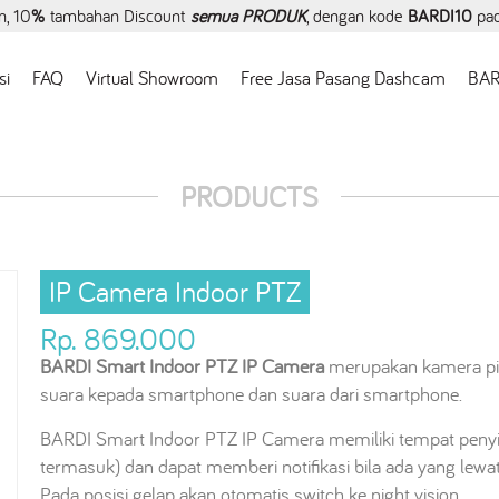
, 10
%
tambahan Discount
semua PRODUK
, dengan kode
BARDI10
pa
si
FAQ
Virtual Showroom
Free Jasa Pasang Dashcam
BAR
PRODUCTS
IP Camera Indoor PTZ
Rp. 869.000
BARDI Smart Indoor PTZ IP Camera
merupakan kamera pin
suara kepada smartphone dan suara dari smartphone.
BARDI Smart Indoor PTZ IP Camera memiliki tempat peny
termasuk) dan dapat memberi notifikasi bila ada yang lewat
Pada posisi gelap akan otomatis switch ke night vision.