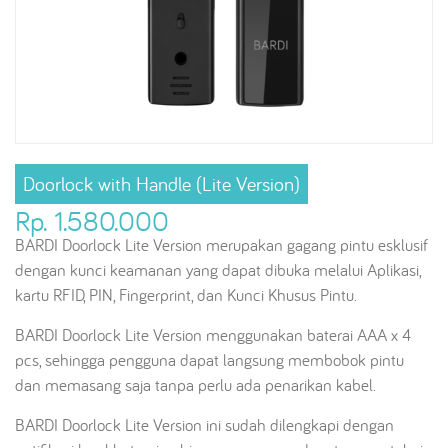
Doorlock with Handle (Lite Version)
Rp. 1.580.000
BARDI Doorlock Lite Version merupakan gagang pintu esklusif
dengan kunci keamanan yang dapat dibuka melalui Aplikasi,
kartu RFID, PIN, Fingerprint, dan Kunci Khusus Pintu.
BARDI Doorlock Lite Version menggunakan baterai AAA x 4
pcs, sehingga pengguna dapat langsung membobok pintu
dan memasang saja tanpa perlu ada penarikan kabel.
BARDI Doorlock Lite Version ini sudah dilengkapi dengan