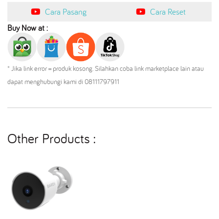
Cara Pasang
Cara Reset
Buy Now at :
* Jika link error = produk kosong. Silahkan coba link marketplace lain atau
dapat menghubungi kami di 08111797911
Other Products :