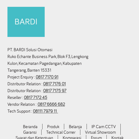
PT. BARDI Solusi Otomasi
Ruko Echante Business Park, Blok F3, Lengkong
Kulon, Kecamatan Pagedangan, Kabupaten
Tangerang, Banten 15331
Project Enquiry :
0817 7170 91
Distributor Relation :
0817 7176 01
Distributor Relation :
0817 7175 97
Reseller :
0817 7172 45
Vendor Relation :
0817 6666 682
Tech Support :
08111 7979 11
Beranda
Produk
Belanja
IP Cam CCTV
Garansi
Technical Corner
Virtual Showroom
Syarat dan Ketentuan
Komparasi
Forum
Kontak