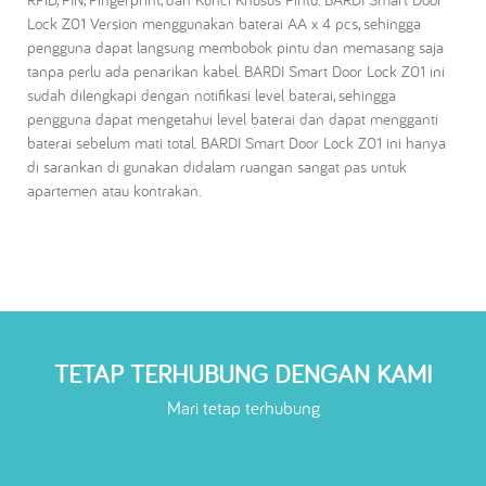
Lock Z01 Version menggunakan baterai AA x 4 pcs, sehingga
pengguna dapat langsung membobok pintu dan memasang saja
tanpa perlu ada penarikan kabel. BARDI Smart Door Lock Z01 ini
sudah dilengkapi dengan notifikasi level baterai, sehingga
pengguna dapat mengetahui level baterai dan dapat mengganti
baterai sebelum mati total. BARDI Smart Door Lock Z01 ini hanya
di sarankan di gunakan didalam ruangan sangat pas untuk
apartemen atau kontrakan.
TETAP TERHUBUNG DENGAN KAMI
Mari tetap terhubung