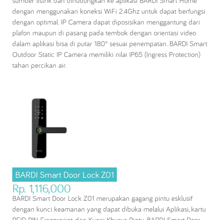
sumber listrik dan dihubungkan ke aplikasi BARDI Smart Home
dengan menggunakan koneksi WiFi 2.4Ghz untuk dapat berfungsi
dengan optimal. IP Camera dapat diposisikan menggantung dari
plafon maupun di pasang pada tembok dengan orientasi video
dalam aplikasi bisa di putar 180° sesuai penempatan. BARDI Smart
Outdoor Static IP Camera memiliki nilai IP65 (Ingress Protection)
tahan percikan air.
BARDI Smart Door Lock Z01
Rp. 1,116,000
BARDI Smart Door Lock Z01 merupakan gagang pintu esklusif
dengan kunci keamanan yang dapat dibuka melalui Aplikasi, kartu
RFID, PIN, Fingerprint, dan Kunci Khusus Pintu. BARDI Smart Door