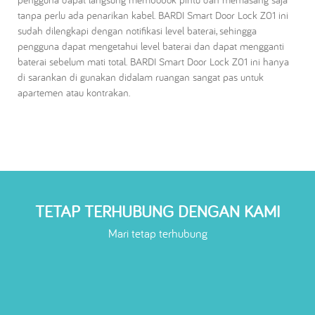
tanpa perlu ada penarikan kabel. BARDI Smart Door Lock Z01 ini
sudah dilengkapi dengan notifikasi level baterai, sehingga
pengguna dapat mengetahui level baterai dan dapat mengganti
baterai sebelum mati total. BARDI Smart Door Lock Z01 ini hanya
di sarankan di gunakan didalam ruangan sangat pas untuk
apartemen atau kontrakan.
TETAP TERHUBUNG DENGAN KAMI
Mari tetap terhubung