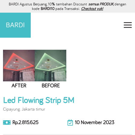
BARDI Agustus Berjuang, 10
%
tambahan Discount
semua PRODUK
, dengan
kode
BARDI10
pada Transaksi.
Checkout yuk!
AFTER
BEFORE
Led Flowing Strip 5M
Cipayung. Jakarta timur
Rp.2.815.625
10 November 2023