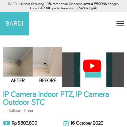
BARDI Agustus Berjuang, 10
%
tambahan Discount
semua PRODUK
, dengan
kode
BARDI10
pada Transaksi.
Checkout yuk!
AFTER
BEFORE
IP Camera Indoor PTZ, IP Camera
Outdoor STC
Jln Kalibaru Timur
Rp.5.803.800
16 October 2023