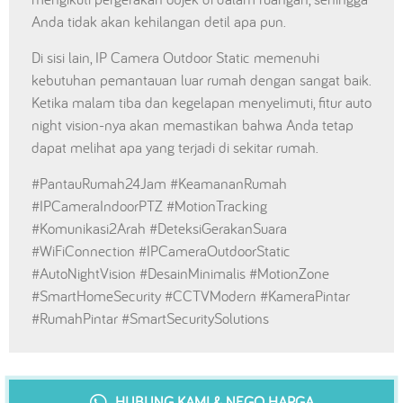
Anda tidak akan kehilangan detil apa pun.
Di sisi lain, IP Camera Outdoor Static memenuhi
kebutuhan pemantauan luar rumah dengan sangat baik.
Ketika malam tiba dan kegelapan menyelimuti, fitur auto
night vision-nya akan memastikan bahwa Anda tetap
dapat melihat apa yang terjadi di sekitar rumah.
#PantauRumah24Jam #KeamananRumah
#IPCameraIndoorPTZ #MotionTracking
#Komunikasi2Arah #DeteksiGerakanSuara
#WiFiConnection #IPCameraOutdoorStatic
#AutoNightVision #DesainMinimalis #MotionZone
#SmartHomeSecurity #CCTVModern #KameraPintar
#RumahPintar #SmartSecuritySolutions
HUBUNG KAMI & NEGO HARGA