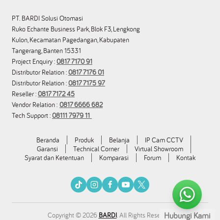
PT. BARDI Solusi Otomasi
Ruko Echante Business Park, Blok F3, Lengkong
Kulon, Kecamatan Pagedangan, Kabupaten
Tangerang, Banten 15331
Project Enquiry :
0817 7170 91
Distributor Relation :
0817 7176 01
Distributor Relation :
0817 7175 97
Reseller :
0817 7172 45
Vendor Relation :
0817 6666 682
Tech Support :
08111 7979 11
Beranda
Produk
Belanja
IP Cam CCTV
Garansi
Technical Corner
Virtual Showroom
Syarat dan Ketentuan
Komparasi
Forum
Kontak
Hubungi Kami
Copyright © 2026
BARDI
. All Rights Reserved.