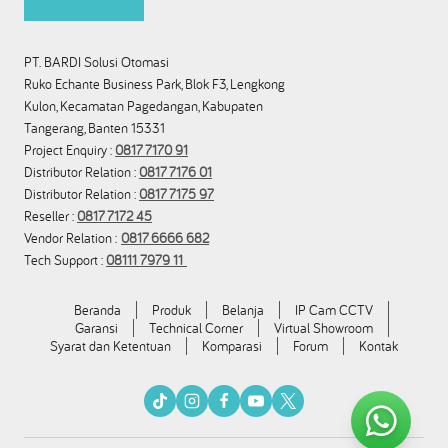
PT. BARDI Solusi Otomasi
Ruko Echante Business Park, Blok F3, Lengkong
Kulon, Kecamatan Pagedangan, Kabupaten
Tangerang, Banten 15331
Project Enquiry :
0817 7170 91
Distributor Relation :
0817 7176 01
Distributor Relation :
0817 7175 97
Reseller :
0817 7172 45
Vendor Relation :
0817 6666 682
Tech Support :
08111 7979 11
Beranda
Produk
Belanja
IP Cam CCTV
Garansi
Technical Corner
Virtual Showroom
Syarat dan Ketentuan
Komparasi
Forum
Kontak