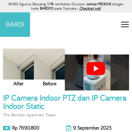
BARDI Agustus Berjuang, 10
%
tambahan Discount
semua PRODUK
, dengan
kode
BARDI10
pada Transaksi.
Checkout yuk!
After
Before
IP Camera Indoor PTZ dan IP Camera
Indoor Static
The Windsor Apartmen Tower
Rp 7.690.800
9 September 2023