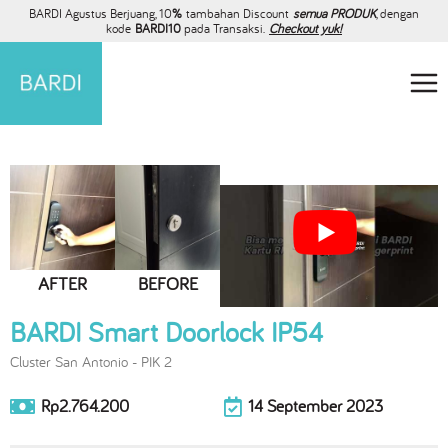
BARDI Agustus Berjuang, 10
%
tambahan Discount
semua PRODUK
, dengan
kode
BARDI10
pada Transaksi.
Checkout yuk!
AFTER
BEFORE
BARDI Smart Doorlock IP54
Cluster San Antonio - PIK 2
Rp2.764.200
14 September 2023