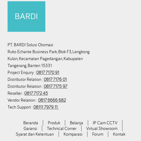
PT. BARDI Solusi Otomasi
Ruko Echante Business Park, Blok F3, Lengkong
Kulon, Kecamatan Pagedangan, Kabupaten
Tangerang, Banten 15331
Project Enquiry :
0817 7170 91
Distributor Relation :
0817 7176 01
Distributor Relation :
0817 7175 97
Reseller :
0817 7172 45
Vendor Relation :
0817 6666 682
Tech Support :
08111 7979 11
Beranda
Produk
Belanja
IP Cam CCTV
Garansi
Technical Corner
Virtual Showroom
Syarat dan Ketentuan
Komparasi
Forum
Kontak