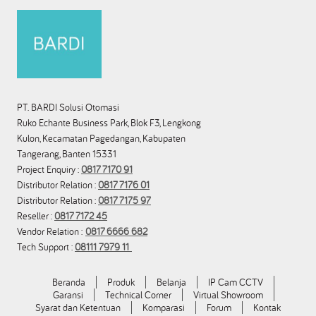
PT. BARDI Solusi Otomasi
Ruko Echante Business Park, Blok F3, Lengkong
Kulon, Kecamatan Pagedangan, Kabupaten
Tangerang, Banten 15331
Project Enquiry :
0817 7170 91
Distributor Relation :
0817 7176 01
Distributor Relation :
0817 7175 97
Reseller :
0817 7172 45
Vendor Relation :
0817 6666 682
Tech Support :
08111 7979 11
Beranda
Produk
Belanja
IP Cam CCTV
Garansi
Technical Corner
Virtual Showroom
Syarat dan Ketentuan
Komparasi
Forum
Kontak