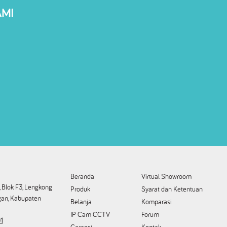
AMI
Beranda
Virtual Showroom
 Blok F3, Lengkong
Produk
Syarat dan Ketentuan
an, Kabupaten
Belanja
Komparasi
IP Cam CCTV
Forum
1