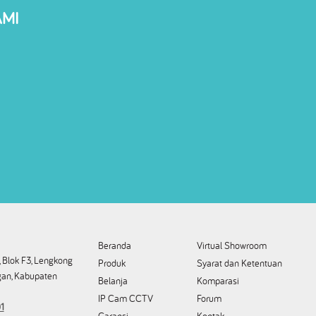
AMI
Beranda
Virtual Showroom
 Blok F3, Lengkong
Produk
Syarat dan Ketentuan
an, Kabupaten
Belanja
Komparasi
IP Cam CCTV
Forum
1