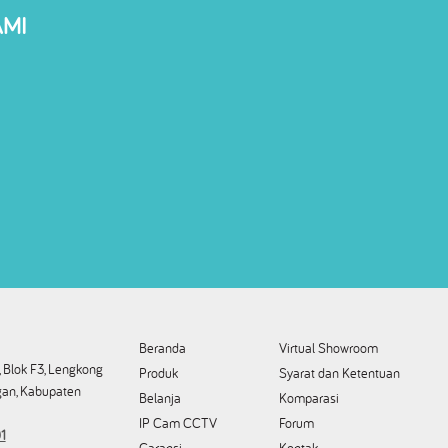
AMI
Beranda
Virtual Showroom
 Blok F3, Lengkong
Produk
Syarat dan Ketentuan
an, Kabupaten
Belanja
Komparasi
IP Cam CCTV
Forum
1